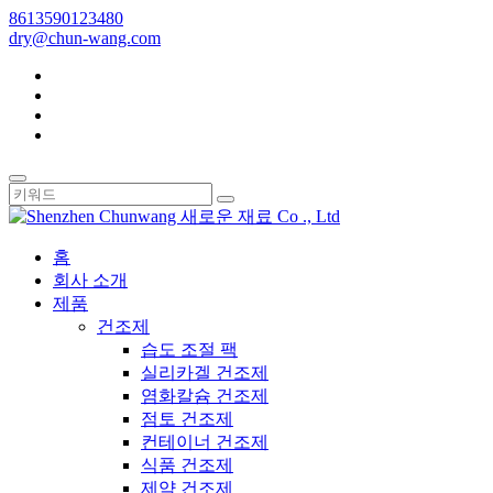
8613590123480
dry@chun-wang.com
홈
회사 소개
제품
건조제
습도 조절 팩
실리카겔 건조제
염화칼슘 건조제
점토 건조제
컨테이너 건조제
식품 건조제
제약 건조제