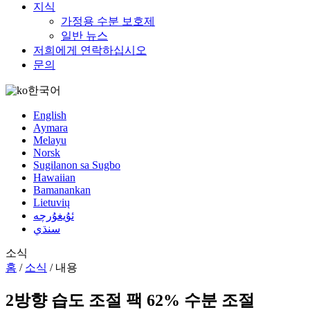
지식
가정용 수분 보호제
일반 뉴스
저희에게 연락하십시오
문의
한국어
English
Aymara
Melayu
Norsk
Sugilanon sa Sugbo
Hawaiian
Bamanankan
Lietuvių
ئۇيغۇرچە
سنڌي
소식
홈
/
소식
/
내용
2방향 습도 조절 팩 62% 수분 조절